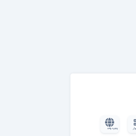
وآر
پنجره واحد
کشور